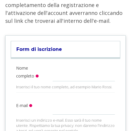
completamento della registrazione e
l'attivazione dell'account avverranno cliccando
sul link che troverai all'interno dell'e-mail.
Form di iscrizione
Nome
completo
Inserisci il tuo nome completo, ad esempio Mario Rossi.
E-mail
Inserisci un indirizzo e-mail. Esso sarà il tuo nome
utente. Rispettiamo la tua privacy: non daremo l'indirizzo
a terzi, né verrà esposto nel portale.